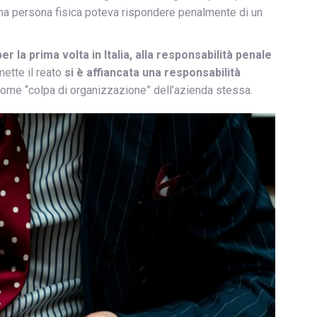
una persona fisica poteva rispondere penalmente di un
per la prima volta in Italia, alla responsabilità penale
ette il reato
si è affiancata una responsabilità
 come “colpa di organizzazione” dell’azienda stessa.