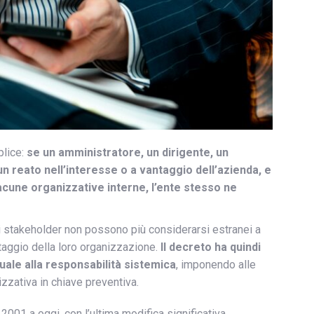
plice:
se un amministratore, un dirigente, un
 reato nell’interesse o a vantaggio dell’azienda, e
lacune organizzative interne, l’ente stesso ne
li stakeholder non possono più considerarsi estranei a
taggio della loro organizzazione.
Il decreto ha quindi
duale alla responsabilità sistemica
, imponendo alle
izzativa in chiave preventiva.
2001 a oggi, con l’ultima modifica significativa