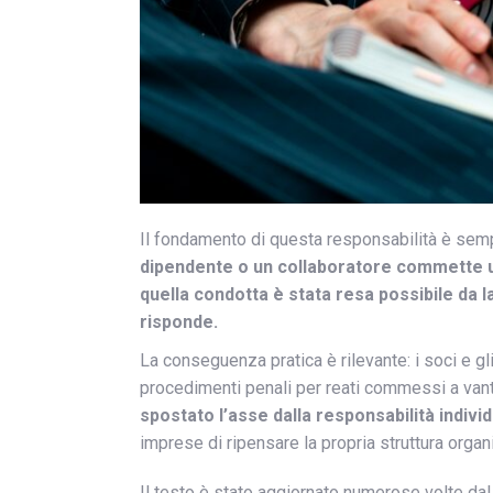
Il fondamento di questa responsabilità è sem
dipendente o un collaboratore commette un
quella condotta è stata resa possibile da 
risponde.
La conseguenza pratica è rilevante: i soci e g
procedimenti penali per reati commessi a van
spostato l’asse dalla responsabilità indivi
imprese di ripensare la propria struttura organ
Il testo è stato aggiornato numerose volte dal 