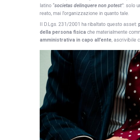
latino “
societas delinquere non potest
”
: solo 
reato, mai l’organizzazione in quanto tale.
Il D.Lgs. 231/2001 ha ribaltato questo asset:
della persona fisica
che materialmente comm
amministrativa in capo all’ente
, ascrivibile